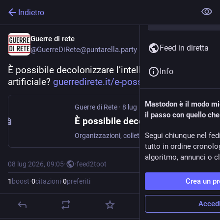
Indietro
Guerre di rete
Feed in diretta
@GuerreDiRete@puntarella.party
È possibile decolonizzare l’intelligenza 
Info
artificiale? 
guerredirete.it/e-possibile-de
Mastodon è il modo mig
Guerre di Rete
·
8 lug
il passo con quello ch
È possibile decolonizzare l’intelligenza artificiale? - Guerre di Rete
Segui chiunque nel fed
Organizzazioni, collettivi e istituzioni fuori dal mondo occidentale si interrogano su come sfruttare le potenzialità delle intelligenze artificiali generative e svincolarsi da Big Tech. Ma il valore della sfida politica si scontra con la disparità di potere.
tutto in ordine cronol
algoritmo, annunci o cli
08 lug 2026, 09:05
·
·
feed2toot
Crea un pr
1
boost
·
0
citazioni
·
0
preferiti
Acced