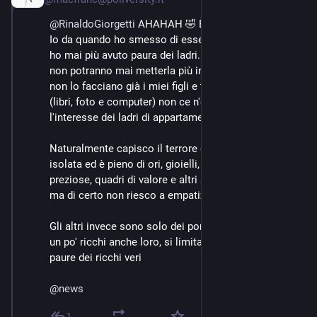
@
RinaldoGiorgetti
 AHAHAH 🤣 È vero.
Io da quando ho smesso di essere un bambino non 
ho mai più avuto paura dei ladri. Se mi entrano in casa 
non potranno mai metterla più in disordine di quanto 
non lo facciano già i miei figli e tra le cose a cui tengo 
(libri, foto e computer) non ce n'è una sola che susciti 
l'interesse dei ladri di appartamento 🤣 
Naturalmente capisco il terrore di chi vive nella villa 
isolata ed è pieno di ori, gioielli, orologi, monete 
preziose, quadri di valore e altri serbatoi di ricchezza, 
ma di certo non riesco a empatizzare con loro. 
Gli altri invece sono solo dei poracci che per sentirsi 
un po' ricchi anche loro, si limitano a partecipare delle 
paure dei ricchi veri 
@
news
1