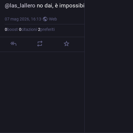
@
las_lallero
 no dai, è impossibile.
07 mag 2026, 16:13
·
·
Web
0
boost
·
0
citazioni
·
2
preferiti