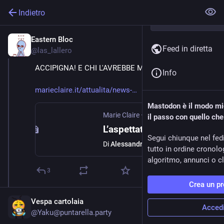
Indietro
Eastern Bloc
7 mag
Feed in diretta
@las_lallero
ACCIPIGNA! E CHI L'AVREBBE MAI DETTO?????
Info
marieclaire.it/attualita/news-
Mastodon è il modo mig
Marie Claire
·
6 mag
il passo con quello ch
L’aspettativa di vita dipende anche da quanto guadagni
Segui chiunque nel fed
Di
Alessandra Vescio
tutto in ordine cronol
algoritmo, annunci o cli
3
Crea un pr
Vespa cartolaia
Acced
@Yaku@puntarella.party