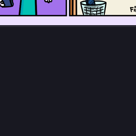
16
1
cerrimo amico
enverdemichelis
da' er mare che te vengono i penzieri
llaPerIlSociale
5
7
cerrimo amico
enverdemichelis
asto ieri a mezzogiorno poi solo birre esperimento che consiglio m