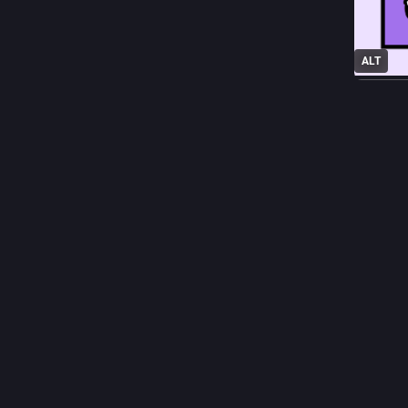
ALT
1
A
@
Nun guar
#
puntare
2
A
@
Ultimo p