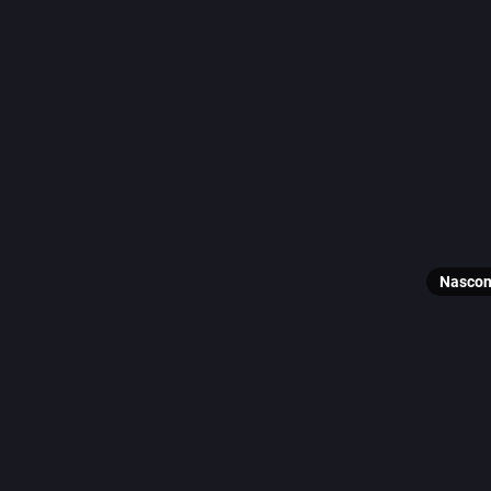
1
Reblo
G
@
Il mio p
Scaraboc
Nascon