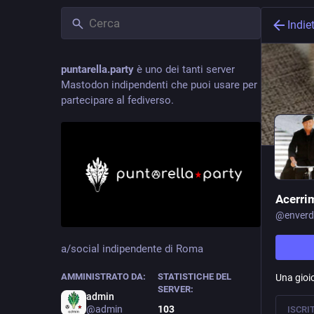
Indie
puntarella.party
è uno dei tanti server
Mastodon indipendenti che puoi usare per
partecipare al fediverso.
Acerri
@
enverd
a/social indipendente di Roma
AMMINISTRATO DA:
STATISTICHE DEL
Una gioi
SERVER:
admin
@admin
103
ISCRI