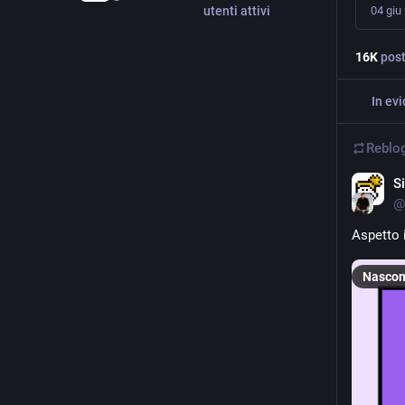
utenti attivi
04 giu
16
K
pos
In ev
Reblo
S
@
Aspetto 
Nascon