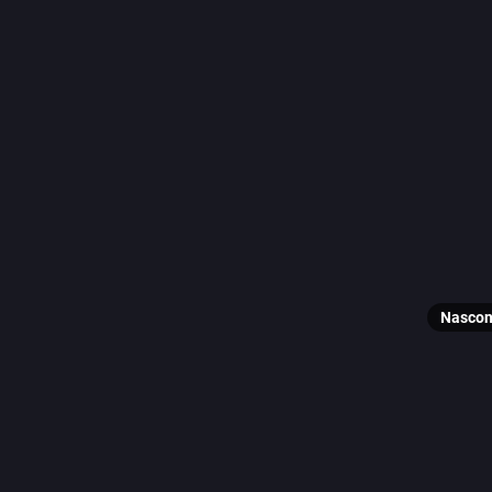
no
#
Puntare
0
Reblo
A
@
@
enverd
Nascon