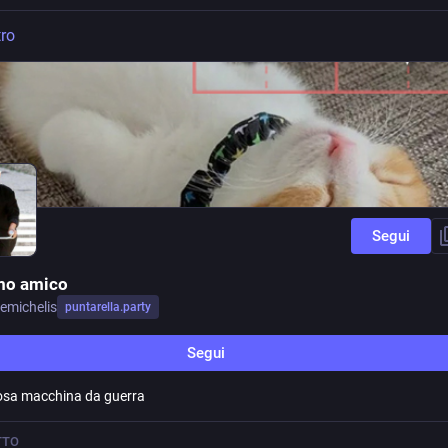
tro
Segui
mo amico
emichelis
puntarella.party
Segui
osa macchina da guerra
TTO