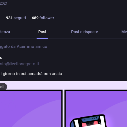
 2021
t
931
seguiti
689
follower
idenza
Post
Post e risposte
Me
ggato da
Acerrimo amico
io
sio@livellosegreto.it
il giorno in cui accadrà con ansia
di